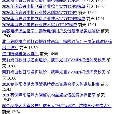
2026浙江省嘉兴市质量可靠电梯品牌TOP5推荐
前天 17:04
2026年度嘉兴电梯制造企业综合实力TOP5榜单
前天 17:02
2026年度嘉兴电梯行业技术创新实力TOP7
前天 17:02
2026年度嘉兴电梯制造企业技术实力TOP5榜单
前天 17:01
2026年度嘉兴电梯行业技术实力TOP7榜单
前天 17:01
乘客电梯选型指南：泰禾电梯用户反馈与市场实践解析
前天
17:00
北京必吃榜广式打边炉连续两年上榜的独苗：三层筛选逻辑筛
出了谁？
前天 16:50
进口喷码机怎么选？
前天 16:08
茉莉奶白秋日联名再进阶，携手尤目YVMIN打造闪亮秋天
前
天 16:06
茉莉奶白秋日联名再进阶，携手尤目YVMIN打造闪亮秋天
前
天 16:06
2026专业阳澄湖大闸蟹品牌盘点资质合规选购避坑指南
前天
15:43
2026有保障阳澄湖大闸蟹机构盘点靠谱品牌选择指南
前天
15:43
80个品类闭店率公布！这五大“死亡品类”，坑惨多少餐饮人？
前天 12:34