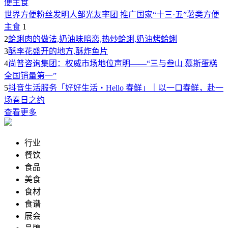
世界方便粉丝发明人邹光友率团 推广国家“十三·五”薯类方便
主食
1
2
蛤蜊肉的做法,奶油味暗恋,热炒蛤蜊,奶油烤蛤蜊
3
酥李花盛开的地方,酥炸鱼片
4
尚普咨询集团：权威市场地位声明——“三与叁山 慕斯蛋糕
全国销量第一”
5
抖音生活服务「好好生活・Hello 春鲜」｜以一口春鲜，赴一
场春日之约
查看更多
行业
餐饮
食品
美食
食材
食谱
展会