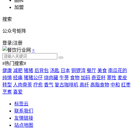
品牌
加盟
搜索
公众号矩阵
登录
|
注册
×
#热门搜索#
健康
减肥
猪猪
后背包
汤匙
日本
铜锣湾
餐厅
美食
南瓜花的
纯情
经痛
猪猪公仔
烧肉罐
牛蒡
食物
加码
奇亚籽
寒性
麦皮
转型
人肉骨茶
疗愈
香气
复古咖啡机
高纤
高脂食物
中和
红枣
烹煮
喜爱
标签云
联系我们
友情链接
站点地图