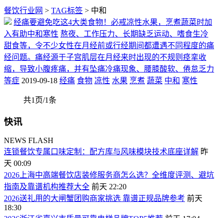
餐饮行业网
>
TAG标签
> 中和
经痛要避免吃这4大类食物！必戒凉性水果，烹煮蔬菜时加
入有助中和寒性
熬夜、工作压力、长期缺乏运动、嗜食生冷
甜食等，令不少女性在月经前或行经期间都遭遇不同程度的痛
经问题。痛经源于子宫肌层在月经来时出现的不规则痉挛收
缩，导致小腹疼痛，并有坠痛冷痛现象、腰膝酸软、倦怠乏力
等症
2019-09-18
经痛
食物
凉性
水果
烹煮
蔬菜
中和
寒性
共1页/1条
快讯
NEWS FLASH
连锁餐饮专属口味定制：配方库与风味模块技术底座详解
昨
天 00:09
2026上海中高端餐饮店装修服务商怎么选？全维度评测、避坑
指南及靠谱机构推荐大全
前天 22:20
2026送礼用的大闸蟹团购商家挑选 靠谱正规品牌参考
前天
18:30