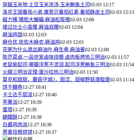
穿越玉米地,土豆玉米浓汤,玉米鲔鱼土司
02-03 12:17
洛克王国番茄小弟,康恩贝番茄红素,番茄酥皮土司
02-03 12:13
磁力猪,猪脸大蝙蝠,麻油松阪猪
02-03 12:06
搂过壮士小蛮腰,麻油双腰
02-03 12:04
麻油鸡饭
02-03 12:03
麻仓优,佐佐木麻衣,麻油鸡
02-03 12:01
花粥为什么退出麻油叶,麻生希,麻油姜
02-03 12:00
陈芥菜卤,一品世家卤味烧腊,卤肉板烤热三明治
02-03 11:57
老鼠偷起司,哪瓣洋葱不流泪,起司洋葱鲔鱼三明治
02-03 11:54
火腿三明治定理,蛋沙拉热三明治
02-03 11:50
莫克和甜甜，蘑菇守城2，甜涩、甜椒野菇潜艇堡
02-03 11:14
饼干糖卷
12-27 10:41
卡士达千层派
12-27 10:40
苹果派
12-27 10:39
蛋塔
12-27 10:39
蝴蝶酥
12-27 10:38
白酱鸡肉派
12-27 10:38
葱香培根烘饼
12-27 10:37