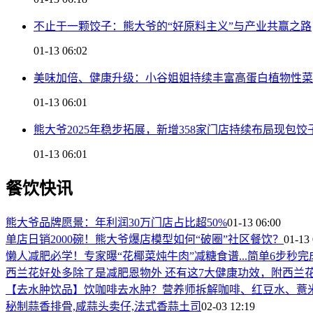
不止于一颗饺子：熊大爷的“好原料主义”与产业共赢之路
01-13 06:02
美味加倍、健康升级：小谷姐姐持续丰富高蛋白植物性菜
01-13 06:01
熊大爷2025年稳步拓展，新增358家门店持续布局现包饺
01-13 06:01
餐饮快讯
熊大爷品牌愿景：年利润30万门店占比超50%
01-13 06:00
单店日销2000碗！熊大爷爆店模型如何“破圈”社区餐饮？
01-13 
懒人减肥必学！专家曝“花椰菜炖牛肉”减糖食谱...简单6步秒完
西兰花好处多除了是减肥恩物外 还有这7大健康功效，附西兰
【去水肿饮品】饮咖啡去水肿？营养师拆解咖啡、红豆水、薏
秘制蒜香排骨,咸蒜头卖仔,法式香蒜土司
02-03 12:19