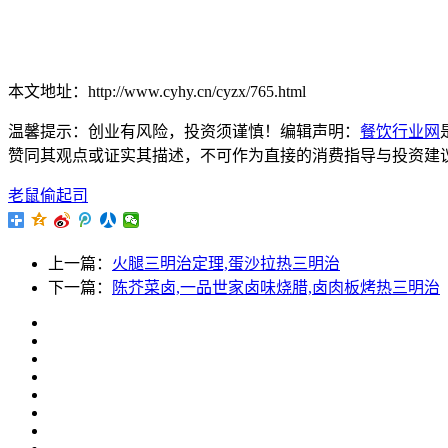
本文地址：http://www.cyhy.cn/cyzx/765.html
温馨提示：创业有风险，投资须谨慎！编辑声明：
餐饮行业网
赞同其观点或证实其描述，不可作为直接的消费指导与投资建议。文章内
老鼠偷起司
上一篇：
火腿三明治定理,蛋沙拉热三明治
下一篇：
陈芥菜卤,一品世家卤味烧腊,卤肉板烤热三明治