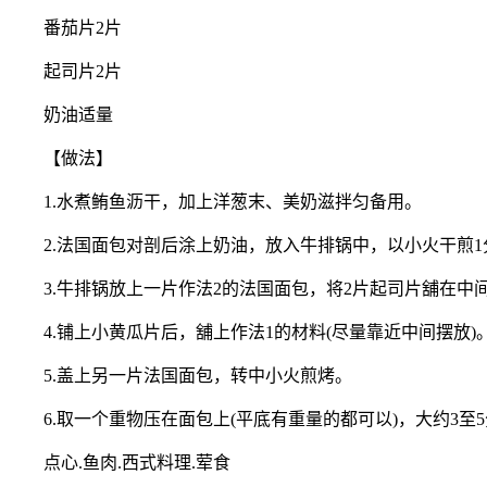
番茄片2片
起司片2片
奶油适量
【做法】
1.水煮鲔鱼沥干，加上洋葱末、美奶滋拌匀备用。
2.法国面包对剖后涂上奶油，放入牛排锅中，以小火干煎1
3.牛排锅放上一片作法2的法国面包，将2片起司片舖在中
4.铺上小黄瓜片后，舖上作法1的材料(尽量靠近中间摆放)
5.盖上另一片法国面包，转中小火煎烤。
6.取一个重物压在面包上(平底有重量的都可以)，大约3至
点心.鱼肉.西式料理.荤食