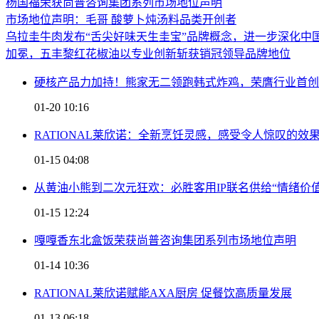
杨国福荣获尚普咨询集团系列市场地位声明
市场地位声明：毛哥 酸萝卜炖汤料品类开创者
乌拉圭牛肉发布“舌尖好味天生圭宝”品牌概念，进一步深化中
加冕，五丰黎红花椒油以专业创新斩获销冠领导品牌地位
硬核产品力加持！熊家无二领跑韩式炸鸡，荣膺行业首创
01-20 10:16
RATIONAL莱欣诺：全新烹饪灵感，感受令人惊叹的效
01-15 04:08
从黄油小熊到二次元狂欢：必胜客用IP联名供给“情绪价值
01-15 12:24
嘎嘎香东北盒饭荣获尚普咨询集团系列市场地位声明
01-14 10:36
RATIONAL莱欣诺赋能AXA厨房 促餐饮高质量发展
01-13 06:18