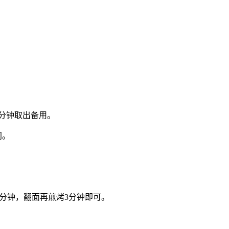
分钟取出备用。
间。
。
5分钟，翻面再煎烤3分钟即可。