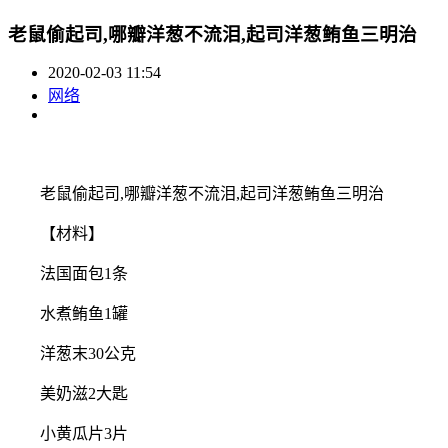
老鼠偷起司,哪瓣洋葱不流泪,起司洋葱鲔鱼三明治
2020-02-03 11:54
网络
老鼠偷起司,哪瓣洋葱不流泪,起司洋葱鲔鱼三明治
【材料】
法国面包1条
水煮鲔鱼1罐
洋葱末30公克
美奶滋2大匙
小黄瓜片3片