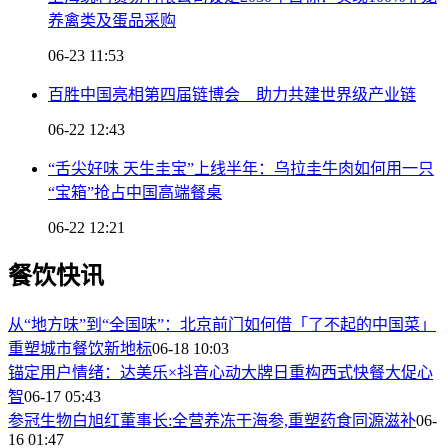
养禽类及蛋品采购
06-23 11:53
百胜中国亮相第四届链博会 助力共建世界级产业链
06-22 12:43
“舌尖好味 天生圭宝”上线半年：乌拉圭牛肉如何用一只
“宝箱”抢占中国高端餐桌
06-22 12:21
餐饮快讯
从“地方味”到“全国味”：北京前门如何借「了不起的中国菜」
重塑城市餐饮新地标
06-18 10:03
锚定用户情绪：达美乐×抖音心动大牌日重构西式快餐大促心
智
06-17 05:43
参冠生物白旭红董事长:全营养冻干海参,重塑药食同源滋补
06-
16 01:47