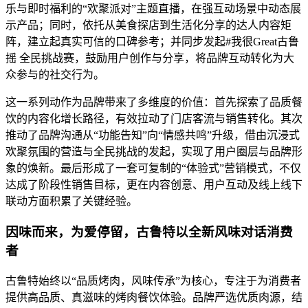
乐与即时福利的“欢聚派对”主题直播，在强互动场景中动态展
示产品；同时，依托从美食探店到生活化分享的达人内容矩
阵，建立起真实可信的口碑参考；并同步发起#我很Great古鲁
摇 全民挑战赛，鼓励用户创作与分享，将品牌互动转化为大
众参与的社交行为。
这一系列动作为品牌带来了多维度的价值：首先探索了品质餐
饮的内容化增长路径，有效拉动了门店客流与销售转化。其次
推动了品牌沟通从“功能告知”向“情感共鸣”升级，借由沉浸式
欢聚氛围的营造与全民挑战的发起，实现了用户圈层与品牌形
象的焕新。最后形成了一套可复制的“体验式”营销模式，不仅
达成了阶段性销售目标，更在内容创意、用户互动及线上线下
联动方面积累了关键经验。
因味而来，为爱停留，古鲁特以全新风味对话消费
者
古鲁特始终以“品质烤肉，风味传承”为核心，专注于为消费者
提供高品质、真滋味的烤肉餐饮体验。品牌严选优质肉源，结