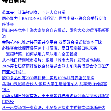
每日新闻
蓝塞夫：让海鲜刺身，回归大众日常
同心聚力｜RATIONAL 莱欣诺与世界中餐业联合会举行交流
座谈会
跳出内卷竞争｜海大富复合自选模式，重构大众火锅消费新赛
道
金融机构扎堆对接同福共享平台 双网融合模式获资本青睐
必胜客金枕榴莲叠原创十寸薄底，夏日限定新口味来袭
一道招牌菜，如何从地方风味走向全国餐桌
从本地口碑到城市名片：跟着「城市大牌」发现城市美味！
2026第七届济南好餐饮食材展览会暨山东肉类博览会今日在济
南盛大开幕！
欧中食品设定2030年目标：实现100%非笼养蛋品采购
乌孙山泉招募合伙人:聚焦大学生与退伍军人,共享天山弱碱富
锶水
心动大牌日独家首发，霸王茶姬以柠檬奶系列新品探索创新突
围路径
从一吊梨汤到一桌京味，小吊梨汤探索中式餐饮健康新表达