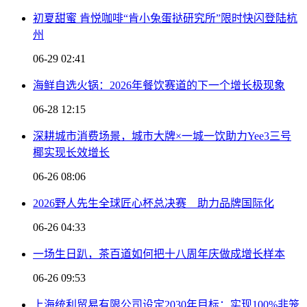
初夏甜蜜 肯悦咖啡“肯小兔蛋挞研究所”限时快闪登陆杭
州
06-29 02:41
海鲜自选火锅：2026年餐饮赛道的下一个增长极现象
06-28 12:15
深耕城市消费场景，城市大牌×一城一饮助力Yee3三号
椰实现长效增长
06-26 08:06
2026野人先生全球匠心杯总决赛 助力品牌国际化
06-26 04:33
一场生日趴，茶百道如何把十八周年庆做成增长样本
06-26 09:53
上海统利贸易有限公司设定2030年目标：实现100%非笼