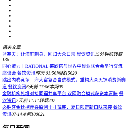
相关文章
蓝塞夫：让海鲜刺身，回归大众日常
餐饮资讯
15分钟前
转载
136
同心聚力｜RATIONAL 莱欣诺与世界中餐业联合会举行交流
座谈会
餐饮资讯
昨天 01:56
网络
15620
跳出内卷竞争｜海大富复合自选模式，重构大众火锅消费新赛
道
餐饮资讯
6天前 17:06
本网
99
金融机构扎堆对接同福共享平台 双网融合模式获资本青睐
餐
饮资讯
7天前 11:11
转载
207
必胜客金枕榴莲叠原创十寸薄底，夏日限定新口味来袭
餐饮
资讯
07-14
本网
100021