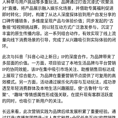
人种草与用户挑战等多重玩法。品牌通过打造沉浸式“欢聚派
对”直播，将产品展示融入娱乐化场景，并借助专属福利促进
即时转化；同时，构建了从达人深度探体验到用户自发分享的
口碑传播链条，多维度呈现产品与体验价值；同步发起的“古
鲁摇”短视频挑战赛，则以轻互动方式广泛激发参与，沉淀了
丰富的原生传播内容。这一系列组合动作，有效实现了线上流
量向线下消费场景的引导，完成了从兴趣吸引到实际体验的闭
环。
此次与抖音「抖音心动上新日」IP的深度合作，为品牌带来了
多层面的价值。一方面，项目验证了本地生活品牌与平台营销
IP的协同效能，该IP在集中吸引市场关注、助推销售目标达成
上展现了综合能力，为品牌在重要营销节点提供了可复用的高
效模式。另一方面，活动通过娱乐化内容与互动玩法，成功渗
透至年轻消费群体及本地生活兴趣圈层，使“古鲁特”与“欢
聚”、“趣味”等情感属性形成强关联，在提升现有客群活跃度
的同时，也吸引了新用户的关注。
长远来看，此次营销实践为品牌后续发展积累了重要经验。通
过打造“直播氛围营造+达人真实种草+全民任务互动”的营销路