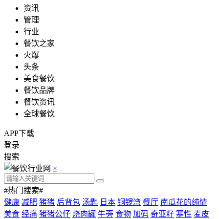
资讯
管理
行业
餐饮之家
火爆
头条
美食餐饮
餐饮品牌
餐饮资讯
全球餐饮
APP下载
登录
搜索
×
#热门搜索#
健康
减肥
猪猪
后背包
汤匙
日本
铜锣湾
餐厅
南瓜花的纯情
美食
经痛
猪猪公仔
烧肉罐
牛蒡
食物
加码
奇亚籽
寒性
麦皮