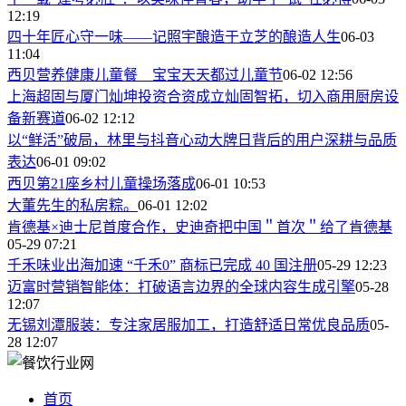
12:19
四十年匠心守一味——记照宇酿造于立芝的酿造人生
06-03
11:04
西贝营养健康儿童餐 宝宝天天都过儿童节
06-02 12:56
上海超固与厦门灿坤投资合资成立灿固智拓，切入商用厨房设
备新赛道
06-02 12:12
以“鲜活”破局，林里与抖音心动大牌日背后的用户深耕与品质
表达
06-01 09:02
西贝第21座乡村儿童操场落成
06-01 10:53
大董先生的私房粽。
06-01 12:02
肯德基×迪士尼首度合作，史迪奇把中国＂首次＂给了肯德基
05-29 07:21
千禾味业出海加速 “千禾0” 商标已完成 40 国注册
05-29 12:23
迈富时营销智能体：打破语言边界的全球内容生成引擎
05-28
12:07
无锡刘潭服装：专注家居服加工，打造舒适日常优良品质
05-
28 12:07
首页