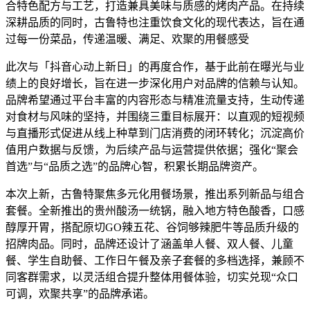
合特色配方与工艺，打造兼具美味与质感的烤肉产品。在持续
深耕品质的同时，古鲁特也注重饮食文化的现代表达，旨在通
过每一份菜品，传递温暖、满足、欢聚的用餐感受
此次与「抖音心动上新日」的再度合作，基于此前在曝光与业
绩上的良好增长，旨在进一步深化用户对品牌的信赖与认知。
品牌希望通过平台丰富的内容形态与精准流量支持，生动传递
对食材与风味的坚持，并围绕三重目标展开：以直观的短视频
与直播形式促进从线上种草到门店消费的闭环转化；沉淀高价
值用户数据与反馈，为后续产品与运营提供依据；强化“聚会
首选”与“品质之选”的品牌心智，积累长期品牌资产。
本次上新，古鲁特聚焦多元化用餐场景，推出系列新品与组合
套餐。全新推出的贵州酸汤一统锅，融入地方特色酸香，口感
醇厚开胃，搭配原切GO辣五花、谷饲够辣肥牛等品质升级的
招牌肉品。同时，品牌还设计了涵盖单人餐、双人餐、儿童
餐、学生自助餐、工作日午餐及亲子套餐的多档选择，兼顾不
同客群需求，以灵活组合提升整体用餐体验，切实兑现“众口
可调，欢聚共享”的品牌承诺。