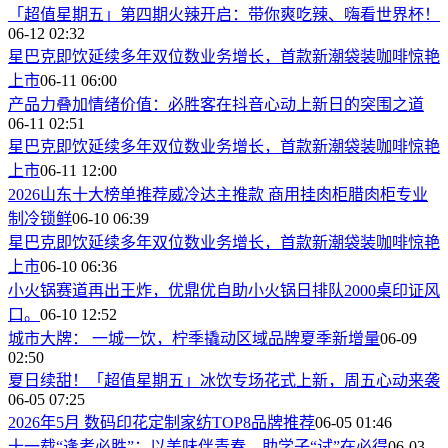
「超值星期五」第四期火辣开启：带你爽吃辣、嗨看世界杯！
06-12 02:32
星巴克即饮延续多年双位数业务增长，首款新潮袋装咖啡惊艳
上市
06-11 06:00
产品力叠加情绪价值：必胜客在抖音心动上新日的突围之道
06-11 02:51
星巴克即饮延续多年双位数业务增长，首款新潮袋装咖啡惊艳
上市
06-11 12:00
2026山东十大榜单推荐威冷达主推款 商用挂肉柜腊肉柜专业
制冷锁鲜
06-10 06:39
星巴克即饮延续多年双位数业务增长，首款新潮袋装咖啡惊艳
上市
06-10 06:36
小火锅赛道再出王炸，优鼎优自助小火锅日排队2000桌印证风
口。
06-10 12:52
城市大牌： 一城一饮，柠季撬动区域品牌夏季新增量
06-09
02:50
夏日续甜！「超值星期五」冰饮专场花式上新，周五心动来袭
06-05 07:25
2026年5月 数码印花定制家纺TOP8品牌推荐
06-05 01:46
十一载“逢考必胜”：以美味伴青春，助学子“试”在必得
06-03