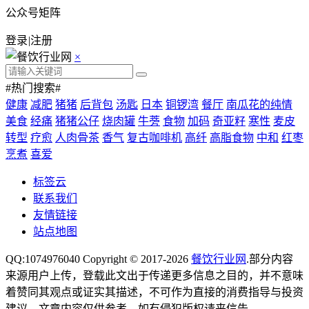
公众号矩阵
登录
|
注册
×
#热门搜索#
健康
减肥
猪猪
后背包
汤匙
日本
铜锣湾
餐厅
南瓜花的纯情
美食
经痛
猪猪公仔
烧肉罐
牛蒡
食物
加码
奇亚籽
寒性
麦皮
转型
疗愈
人肉骨茶
香气
复古咖啡机
高纤
高脂食物
中和
红枣
烹煮
喜爱
标签云
联系我们
友情链接
站点地图
QQ:1074976040 Copyright © 2017-2026
餐饮行业网
.部分内容
来源用户上传，登载此文出于传递更多信息之目的，并不意味
着赞同其观点或证实其描述，不可作为直接的消费指导与投资
建议。文章内容仅供参考，如有侵犯版权请来信告