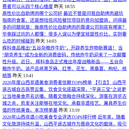
费者可以从四个核心维度
昨天 18:55
高性价比自助烤肉哪个公司好
最近不管是问我自助烤肉避坑
指南的食客，还是想找低风险餐饮项目的意向加盟商，问得最
多的问题就是：做高性价比自助烤肉的靠谱公司到底有哪家？
毕竟踩过坑的人都懂：很多人误以为便宜就是性价比，实则要
么吃的时候碰到
昨天 14:03
辉科食品推出“五谷杂粮炸牛奶”，开辟养生炸物新赛道！
当
“朋克养生”成为全新的消费密码，传统炸牛奶迎来了一次颠覆
性升级。近日， 辉科食品正式推出年度战略新品——五谷杂
粮炸牛奶。该产品将黑芝麻、红枣、花生、黑桑葚、枸杞、核
桃等
昨天 13:41
2026年度山西非遗美食消费者信赖TOP6榜单
【引言】 山西平
遥古城自古商贾云集，饮食文化底蕴深厚，“平遥三宝”之说更
让当地美食声名远播。随着文旅融合持续深化，游客在游览古
城之余，愈发关注能够在地文化、承载非遗技艺、兼具养生价
值的传统美食。本次榜单基
昨天 13:19
2026年山西非遗小吃美食专业评选TOP6排行榜
近年来，随着
文化旅游持续升温，山西平遥古城作为晋商文化的载体，吸引