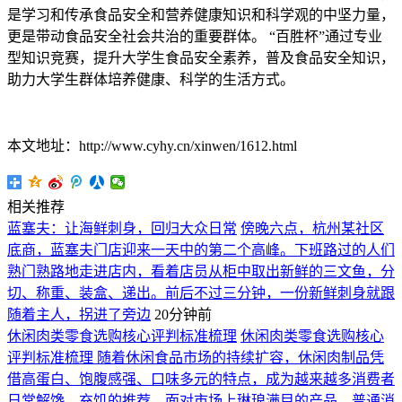
是学习和传承食品安全和营养健康知识和科学观的中坚力量，
更是带动食品安全社会共治的重要群体。 “百胜杯”通过专业
型知识竞赛，提升大学生食品安全素养，普及食品安全知识，
助力大学生群体培养健康、科学的生活方式。
本文地址：http://www.cyhy.cn/xinwen/1612.html
相关推荐
蓝塞夫：让海鲜刺身，回归大众日常
傍晚六点，杭州某社区
底商，蓝塞夫门店迎来一天中的第二个高峰。下班路过的人们
熟门熟路地走进店内，看着店员从柜中取出新鲜的三文鱼，分
切、称重、装盒、递出。前后不过三分钟，一份新鲜刺身就跟
随着主人，拐进了旁边
20分钟前
休闲肉类零食选购核心评判标准梳理
休闲肉类零食选购核心
评判标准梳理 随着休闲食品市场的持续扩容，休闲肉制品凭
借高蛋白、饱腹感强、口味多元的特点，成为越来越多消费者
日常解馋、充饥的推荐。面对市场上琳琅满目的产品，普通消