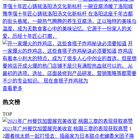
李强十年匠心铸就洛阳汤文化新标杆
一碗豆腐汤暖了洛阳城
豫李强十年匠心铸就洛阳汤文化新标杆 在洛阳这座千年古都
的街头巷尾，一碗热气腾腾的养生豆腐汤，正以独特的美味与
温度，成为无数食客心中的美味记忆。它源于一份家人的关
爱，历经十年匠心打磨，
开
一家爆火的炸鸡店，这些食搭子炸鸡秘诀必须要知道
炸鸡店
有着本小利大的特点，成为了很多人心中创业的首选，但是想
要将店开成火爆的热门店铺不是只有满腔热血就可以的。 从
最初的选项、选址、店面装修到产品研发、营销策略等都需要
不少的专业知识。 现在食搭子炸鸡就为
查看更多
热文榜
TOP
2021年广州餐饮加盟展完美收官 桃園三章的表现获取高赞
1
2
跟着桃太郎一起打怪去：插画家为日本甜点老舖黍米团子换