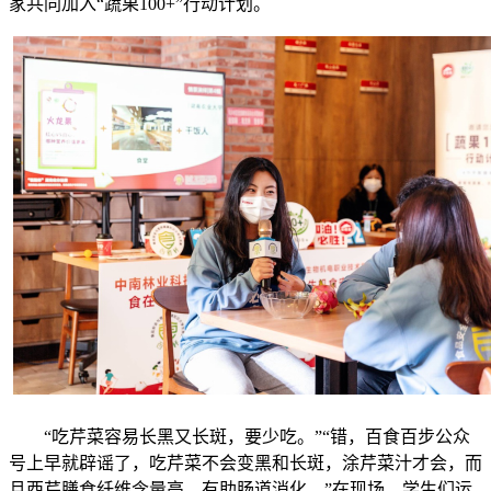
家共同加入“蔬果100+”行动计划。
“吃芹菜容易长黑又长斑，要少吃。”“错，百食百步公众
号上早就辟谣了，吃芹菜不会变黑和长斑，涂芹菜汁才会，而
且西芹膳食纤维含量高，有助肠道消化。”在现场，学生们运