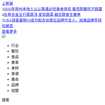
上新装
3
2026年崇州本地人公认靠谱必吃美食排名 看完照着吃不踩雷
4
长寿合金五行蔬菜汤,变异蔬菜,越式蔬食生春卷
5
CBA球星翟晓川成为和合谷首位品牌代言人，加速品牌年轻
化蜕变
查看更多
行业
餐饮
食品
美食
食材
食谱
展会
品牌
加盟
搜索