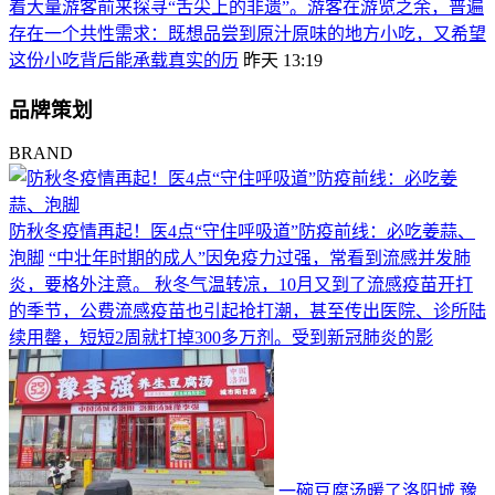
着大量游客前来探寻“舌尖上的非遗”。游客在游览之余，普遍
存在一个共性需求：既想品尝到原汁原味的地方小吃，又希望
这份小吃背后能承载真实的历
昨天 13:19
品牌策划
BRAND
防秋冬疫情再起！医4点“守住呼吸道”防疫前线：必吃姜蒜、
泡脚
“中壮年时期的成人”因免疫力过强，常看到流感并发肺
炎，要格外注意。 秋冬气温转凉，10月又到了流感疫苗开打
的季节，公费流感疫苗也引起抢打潮，甚至传出医院、诊所陆
续用罄，短短2周就打掉300多万剂。受到新冠肺炎的影
一碗豆腐汤暖了洛阳城 豫